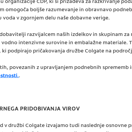
organizacije CDP, ki si prizadeva za razkrivanje poda
am omogoča boljše razumevanje in obravnavo podnebni
ju voda v zgornjem delu naše dobavne verige.
 dobavitelji razvijalcem naših izdelkov in skupinam 
in vodno intenzivne surovine in embalažne materiale
, ki podpirajo pričakovanja družbe Colgate na področj
stih, povezanih z upravljanjem podnebnih sprememb in
stnosti.
.
NEGA PRIDOBIVANJA VIROV
d v družbi Colgate izvajamo tudi naslednje osnovne pr