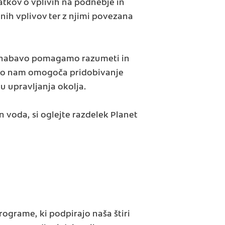
tkov o vplivih na podnebje in
h vplivov ter z njimi povezana
za nabavo pomagamo razumeti in
. To nam omogoča pridobivanje
u upravljanja okolja.
 voda, si oglejte razdelek Planet
ograme, ki podpirajo naša štiri