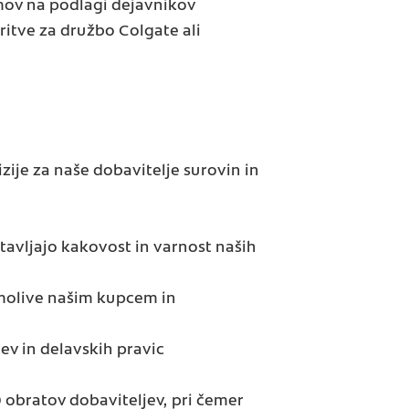
amov na podlagi dejavnikov
oritve za družbo Colgate ali
ije za naše dobavitelje surovin in
tavljajo kakovost in varnost naših
lmolive našim kupcem in
ev in delavskih pravic
 obratov dobaviteljev, pri čemer