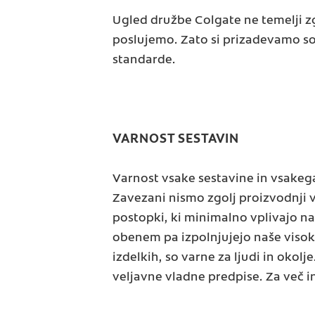
Ugled družbe Colgate ne temelji zg
poslujemo. Zato si prizadevamo sod
standarde.
VARNOST SESTAVIN
Varnost vsake sestavine in vsakeg
Zavezani nismo zgolj proizvodnji 
postopki, ki minimalno vplivajo na s
obenem pa izpolnjujejo naše visoke
izdelkih, so varne za ljudi in okol
veljavne vladne predpise. Za več i