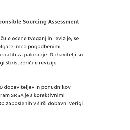
ponsible Sourcing Assessment
uje ocene tveganj in revizije, se
Colgate, med pogodbenimi
obratih za pakiranje. Dobavitelji so
 štiristebrične revizije
50 dobaviteljev in ponudnikov
ogram SRSA je s korektivnimi
0 zaposlenih v širši dobavni verigi