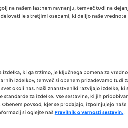
olj na našem lastnem ravnanju, temveč tudi na dejanji
elovati le s tretjimi osebami, ki delijo naše vrednote 
a izdelka, ki ga tržimo, je ključnega pomena za vredn
varnih izdelkov, temveč si obenem prizadevamo tudi z
vet okoli nas. Naši znanstveniki razvijajo izdelke, ki so
 standarde za izdelke. Vse sestavine, ki jih pridobiv
je. Obenem povsod, kjer se prodajajo, izpolnjujejo naš
nformacij si oglejte naš
Pravilnik o varnosti sestavin.
.