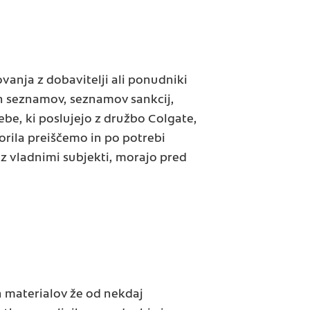
vanja z dobavitelji ali ponudniki
ih seznamov, seznamov sankcij,
ebe, ki poslujejo z družbo Colgate,
rila preiščemo in po potrebi
z vladnimi subjekti, morajo pred
h materialov že od nekdaj