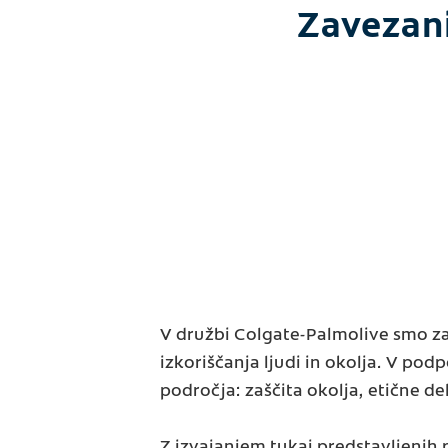
Zavezan
V družbi Colgate-Palmolive smo za
izkoriščanja ljudi in okolja. V po
področja: zaščita okolja, etične de
Z izvajanjem tukaj predstavljeni