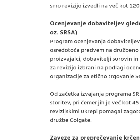
smo revizijo izvedli na več kot 120
Ocenjevanje dobaviteljev gled
oz. SRSA)
Program ocenjevanja dobaviteljev g
osredotoča predvem na družbeno i
proizvajalci, dobavitelji surovin i
za revizijo izbrani na podlagi oce
organizacije za etično trgovanje 
Od začetka izvajanja programa SRS
storitev, pri čemer jih je več kot 
revizijskimi ukrepi pomagal zagoto
družbe Colgate.
Zaveze za preprečevanje krče