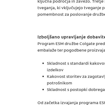
ključna področja in zavezo. Tretj
tveganja, ki vključujejo tveganje p
pomembnost za poslovanje družbe
Izboljšano upravljanje dobavi
Program ESM družbe Colgate predst
embalaže ter pogodbene proizvajal
Skladnost s standardi kakovos
izdelkov
Kakovost storitev za zagotav
potrošnikom
Skladnost s postopki dobrega 
Od začetka izvajanja programa ESM