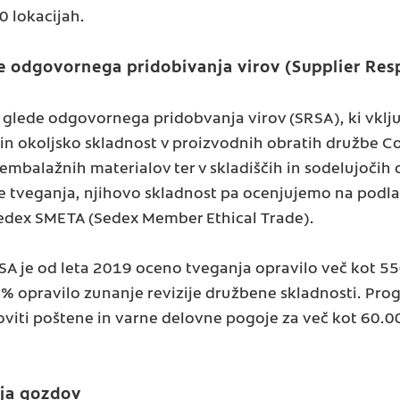
0 lokacijah.
e odgovornega pridobivanja virov (Supplier Res
lede odgovornega pridobvanja virov (SRSA), ki vključ
n okoljsko skladnost v proizvodnih obratih družbe 
n embalažnih materialov ter v skladiščih in sodelujočih 
ne tveganja, njihovo skladnost pa ocenjujemo na podlagi
Sedex SMETA (Sedex Member Ethical Trade).
A je od leta 2019 oceno tveganja opravilo več kot 5
45 % opravilo zunanje revizije družbene skladnosti. Pr
viti poštene in varne delovne pogoje za več kot 60.00
nja gozdov