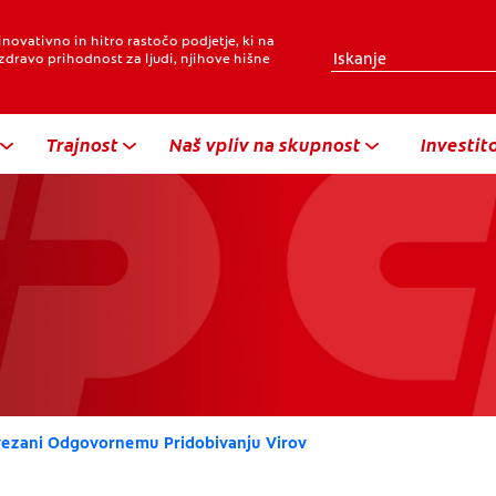
novativno in hitro rastočo podjetje, ki na
zdravo prihodnost za ljudi, njihove hišne
Trajnost
Naš vpliv na skupnost
Investito
ezani Odgovornemu Pridobivanju Virov