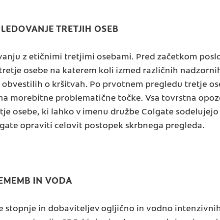
LEDOVANJE TRETJIH OSEB
nju z etičnimi tretjimi osebami. Pred začetkom poslo
 tretje osebe na katerem koli izmed različnih nadzorn
 obvestilih o kršitvah. Po prvotnem pregledu tretje os
a morebitne problematične točke. Vsa tovrstna opozo
je osebe, ki lahko v imenu družbe Colgate sodelujejo 
ate opraviti celovit postopek skrbnega pregleda.
EMEMB IN VODA
e stopnje in dobaviteljev ogljično in vodno intenzivni