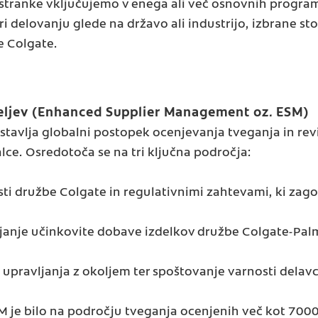
e stranke vključujemo v enega ali več osnovnih progr
ri delovanju glede na državo ali industrijo, izbrane st
 Colgate.
teljev (Enhanced Supplier Management oz. ESM)
avlja globalni postopek ocenjevanja tveganja in reviz
ce. Osredotoča se na tri ključna področja:
ti družbe Colgate in regulativnimi zahtevami, ki zago
ljanje učinkovite dobave izdelkov družbe Colgate-Pa
upravljanja z okoljem ter spoštovanje varnosti delavc
 je bilo na področju tveganja ocenjenih več kot 7000