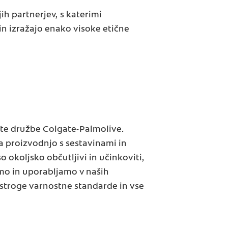
h partnerjev, s katerimi
in izražajo enako visoke etične
ote družbe Colgate-Palmolive.
a proizvodnjo s sestavinami in
 okoljsko občutljivi in ​​učinkoviti,
amo in uporabljamo v naših
e stroge varnostne standarde in vse