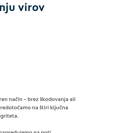
ju virov
en način – brez škodovanja ali
sredotočamo na štiri ključna
griteta.
 napredujemo na poti