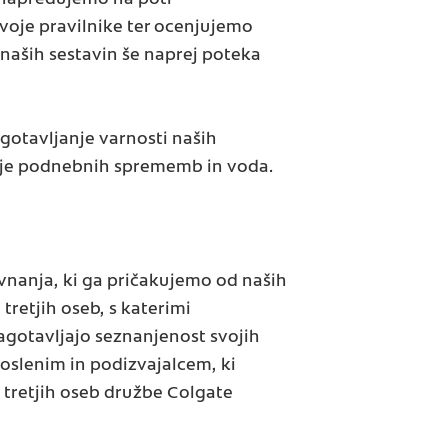
oje pravilnike ter ocenjujemo
 naših sestavin še naprej poteka
agotavljanje varnosti naših
anje podnebnih sprememb in voda.
vnanja, ki ga pričakujemo od naših
tretjih oseb, s katerimi
agotavljajo seznanjenost svojih
oslenim in podizvajalcem, ki
 tretjih oseb družbe Colgate