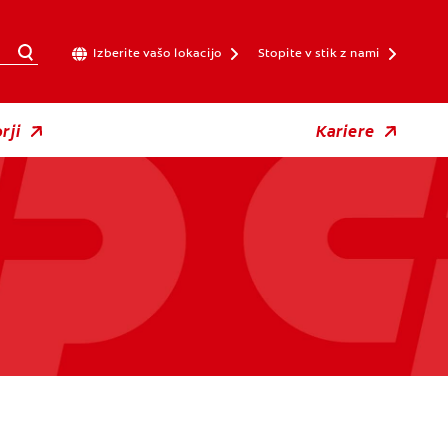
Izberite vašo lokacijo
Stopite v stik z nami
rji
Kariere