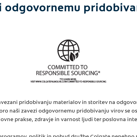
i odgovornemu pridobivan
vezani pridobivanju materialov in storitev na odgovor
dporo naši zavezi odgovornemu pridobivanju virov se o
lovne prakse, zdravje in varnost ljudi ter poslovna inte
h programov, politik in pobud družbe Colgate nenehno