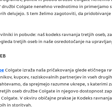
V družbi Colgate nenehno vrednotimo in primerjamo sv
erih delujejo. S tem želimo zagotoviti, da pridobivanje
avilniki in pobude: naš kodeks ravnanja tretjih oseb, z
egleda tretjih oseb in naše osredotočanje na upravlj
SEB
be
Colgate izraža naša pričakovanja glede etičnega ra
pnikov, kupcev, raziskovalnih partnerjev in vseh drugih 
ahtevamo, da sprejmejo razumne ukrepe, s katerimi z
retjih oseb družbe Colgate in njegovo dostopnost zap
 Colgate. V okviru običajne prakse je Kodeks ravnanja
ih in storitvah.