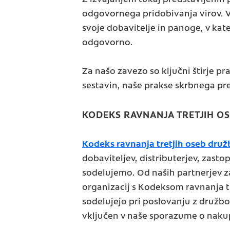
odgovornega pridobivanja virov. 
svoje dobavitelje in panoge, v kat
odgovorno.
Za našo zavezo so ključni štirje pr
sestavin, naše prakse skrbnega pr
KODEKS RAVNANJA TRETJIH O
Kodeks ravnanja tretjih oseb druž
dobaviteljev, distributerjev, zasto
sodelujemo. Od naših partnerjev z
organizacij s Kodeksom ravnanja t
sodelujejo pri poslovanju z družbo
vključen v naše sporazume o nakup