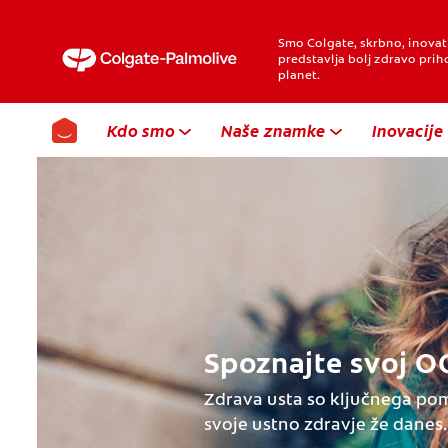
Smo Colgate, skrbno, inovati
predstavlja bolj zdravo priho
planet.
Kdo smo
Naše znamke
Inovacije
Spoznajte svoj O
Zdrava usta so ključnega pom
svoje ustno zdravje že danes