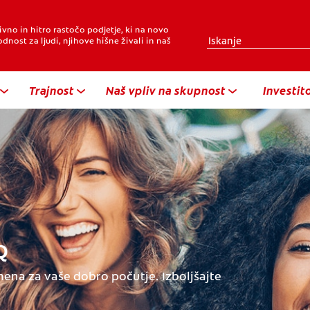
vno in hitro rastočo podjetje, ki na novo
dnost za ljudi, njihove hišne živali in naš
Trajnost
Naš vpliv na skupnost
Investito
Q
ena za vaše dobro počutje. Izboljšajte
.