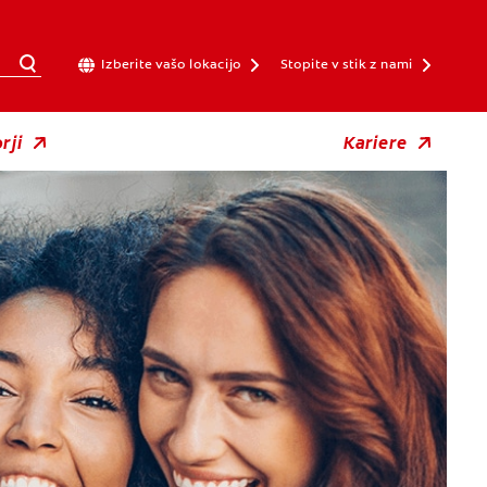
Izberite vašo lokacijo
Stopite v stik z nami
rji
Kariere