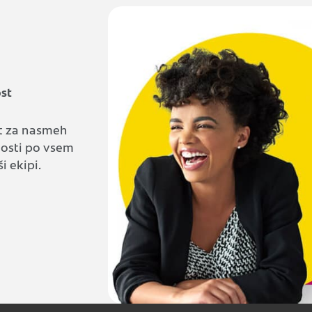
st
t za nasmeh
nosti po vsem
i ekipi.