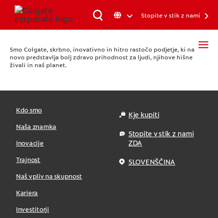
Stopite v stik z nami
Smo Colgate, skrbno, inovativno in hitro rastočo podjetje, ki na
novo predstavlja bolj zdravo prihodnost za ljudi, njihove hišne
živali in naš planet.
Kdo smo
Kje kupiti
Naša znamka
Stopite v stik z nami
ZDA
Inovacije
Trajnost
SLOVENŠČINA
Naš vpliv na skupnost
Kariera
Investitorji